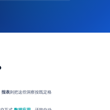
？
；
报表
则把这些洞察按既定格
建交互式
数据应用
，还能自动