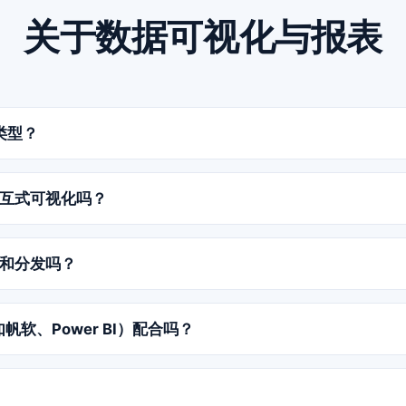
关于数据可视化与报表
表类型？
图、散点图、直方图、箱线图、饼图、热图、面积图等常用图表
标图、小提琴图、旭日图。如需更多，可在工作流中调用 ECharts 
互式可视化吗？
视化与数据应用都从可视化工作流直接生成，无需编程即可构建交互式
给终端用户在各类设备上查看。
和分发吗？
功能，报表能按既定时间运行或在特定事件触发时执行，使用品
告，并以 PDF、HTML 等格式输出或直接嵌入邮件分发。
如帆软、Power BI）配合吗？
处理与建模，可将结果与可视化无缝导出至国内外主流 BI 工具，包括 T
ineBI、永洪 BI、观远数据、数澜科技、思迈特 SmartBI 等国产工