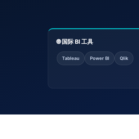
🌐 国际 BI 工具
Tableau
Power BI
Qlik