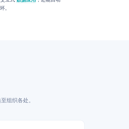
闭环。
递至组织各处。