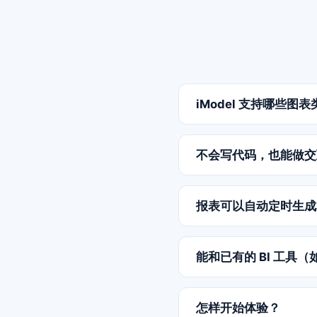
iModel 支持哪些图
原生支持柱状图、折线
图、树图、网络图、平行坐
不会写代码，也能做交
可以。iModel 的可
过私有或公开链接分享
报表可以自动定时生成
可以。借助调度与报告
表、表格与文字总结的报
能和已有的 BI 工具（
能。iModel 负责数据
BI、Qlik，以及帆软 F
怎样开始体验？