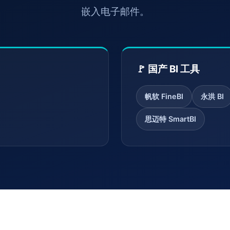
嵌入电子邮件。
🚩 国产 BI 工具
帆软 FineBI
永洪 BI
思迈特 SmartBI