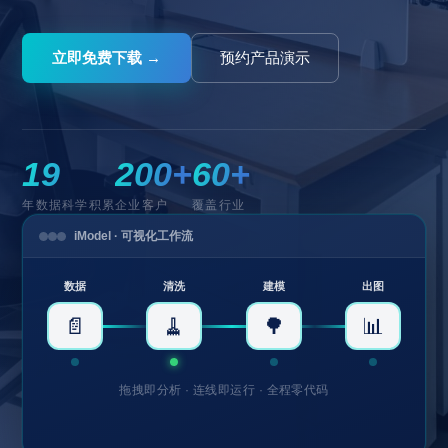
立即免费下载 →
预约产品演示
19
200+
60+
年数据科学积累
企业客户
覆盖行业
iModel · 可视化工作流
数据
清洗
建模
出图
📄
🧹
🌳
📊
拖拽即分析 · 连线即运行 · 全程零代码