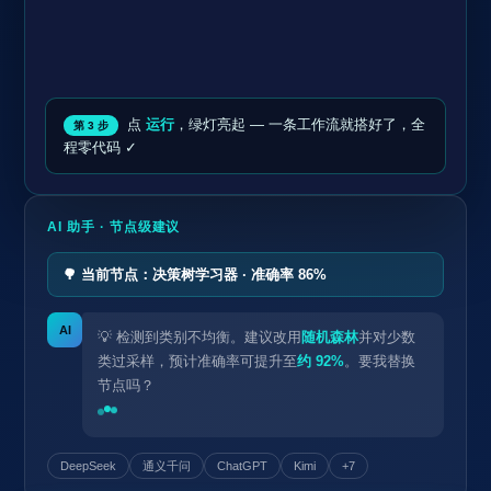
点
运行
，绿灯亮起 — 一条工作流就搭好了，全
第 3 步
程零代码 ✓
AI 助手 · 节点级建议
🌳 当前节点：决策树学习器 · 准确率 86%
AI
💡 检测到类别不均衡。建议改用
随机森林
并对少数
类过采样，预计准确率可提升至
约 92%
。要我替换
节点吗？
DeepSeek
通义千问
ChatGPT
Kimi
+7