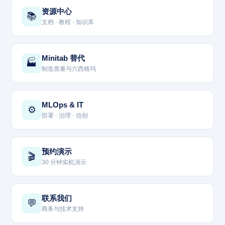
资源中心
📚
文档 · 教程 · 知识库
Minitab 替代
🏭
制造质量与六西格玛
MLOps & IT
⚙️
部署 · 治理 · 信创
预约演示
🎬
30 分钟实机演示
联系我们
💬
商务与技术支持