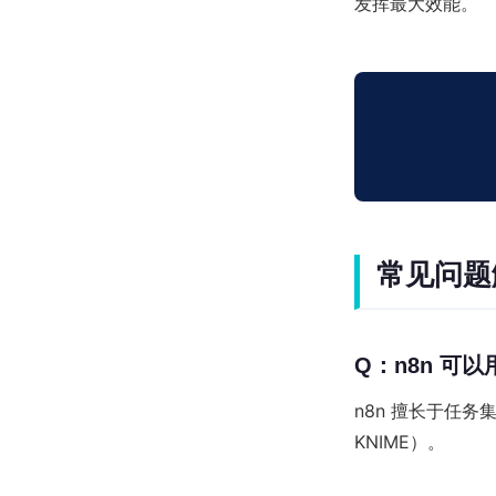
发挥最大效能。
常见问题解
Q：n8n 可
n8n 擅长于任
KNIME）。