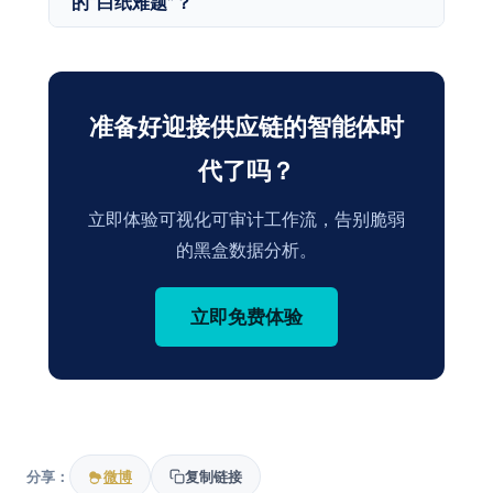
的“白纸难题”？
散构建，缺乏标准审计日志与可视化逻辑。当智
能体 AI 开始基于这些数据直接执行采购、调拨
iModel 兼容的 KNIME 开源生态提供了极其丰
等真实操作时，任何底层的逻辑漏洞或数据滞后
富的、覆盖全场景的供应链白盒工作流模版（如
都会被 AI 瞬间放大，且由于无法组织可审计解
需求预测、库存优化等），导入 iModel 即可直
准备好迎接供应链的智能体时
释，会给企业带来巨大的合规与治理风险。
接运行。团队无需从零编写底层代码，接入自有
代了吗？
数据源即可开箱即用，通过可视化看板让整条供
应链的演进逻辑对团队全员完全透明、可审计。
立即体验可视化可审计工作流，告别脆弱
的黑盒数据分析。
立即免费体验
分享：
微博
复制链接